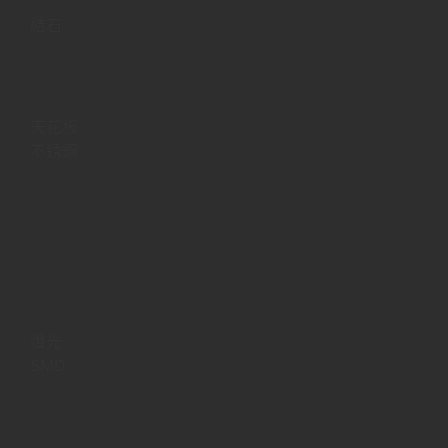
結石
天花板
不銹鋼
燈光
SMD