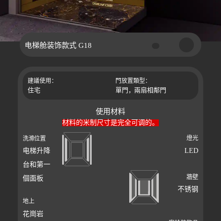
电梯舱装饰款式 G18
建議使用：
門放置類型：
住宅
單門，兩扇相鄰門
使用材料
材料的米制尺寸是完全可调的。
燈光
洗滌位置
电梯升降
LED
台和第一
牆壁
個面板
不锈钢
地上
花崗岩