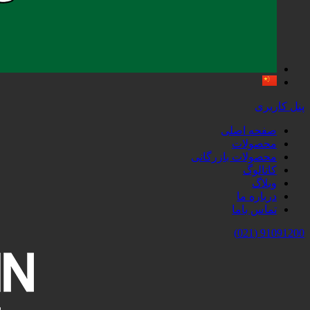
پنل کاربری
صفحه اصلی
محصولات
محصولات بازرگانی
کاتالوگ
وبلاگ
درباره ما
تماس باما
91091200 (021)