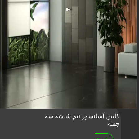
کابین آسانسور نیم شیشه سه
جهته