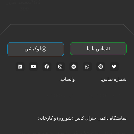
المصعد طراز GS-
300
تماس با ما
لوکیشن
شماره تماس:
واتساپ:
09129674102
91091200 (021)
نمایشگاه دائمی جنرال کابین (شوروم) و کارخانه:
تهران انتهای اتوبان حکیم غرب اتوبان اندیشه شهریار بعد از