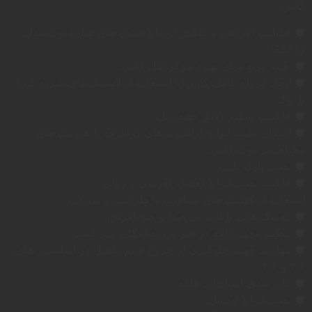
کابین:
● قـابلیت افزایش و کاهش ارتفاع ستون های سازه یوک مدل
GS310 .
● تعبیه وزنه برای بهبود مرکز ثقل کابین.
● ایجاد ایزوله کامل کابین(با استفاده از لاستیک های ضربه گیر)
با یوک.
● قابلیـت تنظیم دقیق دهنه ریل.
● امـکان نصب انواع پاراشوت های دوطرفه با هوزینگ های
مختلف در یوک کابین.
● نصب پارک پلیت.
● قابلیت نصب انواع کفشک لغزشی و رولر.
استفاده از کفشک های متناسب با ظرفیت و سرعت.
● کفشک هایی با لنت بی صدا و ضد لغزش.
● تنظیم مجدد فلکه در سر پروژه امکان پذیر است.
● مهاربند جهت جلوگیری از خروج سیم بکسل در آسانسور های
۲:۱ و ۴:۱ .
● کاور بندی استاندارد فلکه.
● نصب انواع لودسل.