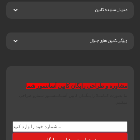
متریال سازنده کابین
ویژگی‌ کابین های جنرال
مشاوره و طراحی رایگان کابین آسانسور شما
ما بصورت کــامــلا رایــگــان کابین آســانــســور شمارو طراحی
میکنیم.