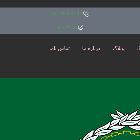
91091200 (021)
پنل کاربری
گ
وبلاگ
درباره ما
تماس باما