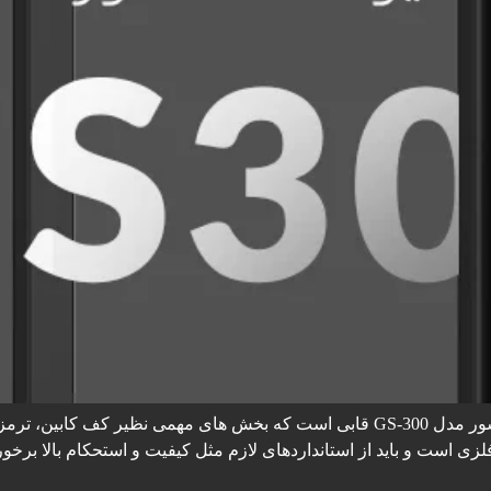
یوک کابین آسانسور مدل GS-300 کارفریم کابین آسانسور مدل GS-300 قابی است که بخش
زی است و باید از استانداردهای لازم مثل کیفیت و استحکام بالا برخور