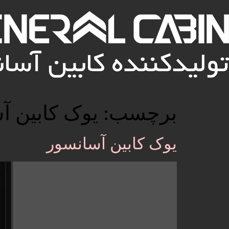
برچسب:
یوک کابین آ
یوک کابین آسانسور