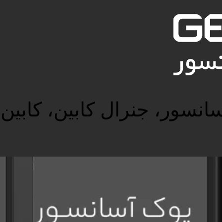
سانسور، جنرال کابین، کابین