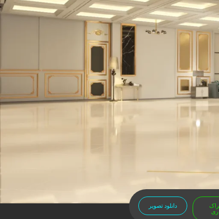
راک
دانلود تصویر
ری