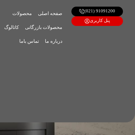
91091200 (021)
صفحه اصلی
محصولات
پنل کاربری
محصولات بازرگانی
کاتالوگ
درباره ما
تماس باما