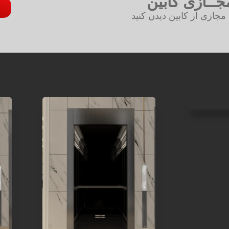
جــازی کابین
جازی از کابین دیدن کنید