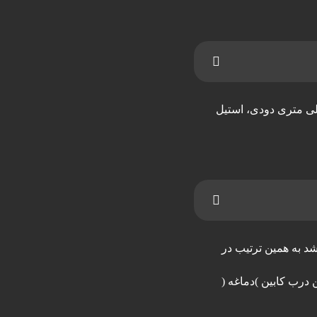
نز، پروفیل انحصاری جنرال کابین، پروفیل چوبی، پروفیل انحصاری جنرال کابین، آینه 6 میلی متر دودی، آینه 6 میلی متری دودی، استیل
ر عرض ورودی 80 سانتی متر باشد ارتفاع مفید پیشنهادی باید 210 سانتیمتر باشد به همین ترتیب در
درب کابین )دماغه (