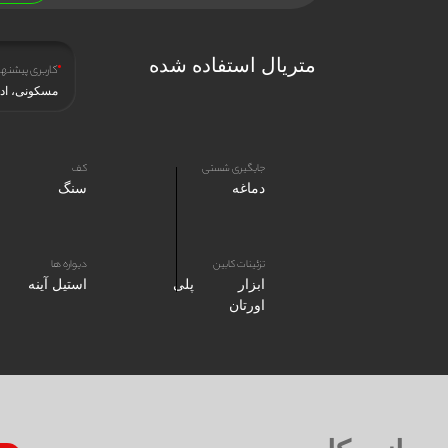
متریال استفاده شده
کاربری پیشنها
مسکونی، اد
جایگیری شستی
کف
دماغه
سنگ
تزئینات کابین
دیواره ها
ابزار پلی
استیل آینه
اورتان