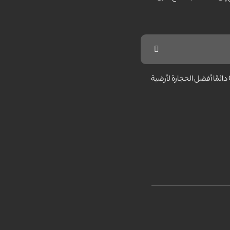
مما لا شك فيه أن اختيار الحجر المناسب لأرضية مقصورة المصعد أمر مهم للغاية، ويجب عليك الحذر من هذا الأمر. ولحسن الحظ، تستخدم شركة General Cabin دائمًا أفضل الحجارة لأرضية