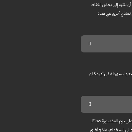
جب أن تأخذ في الاعتبار عدة عوامل مهمة. ولذلك، ينبغي عليك أيضًا أن تنظر بعناية في نوع باب مقصورة مصعد Flow. يجب أن ننتبه إلى بعض النقاط
 استخدام نماذج أخرى في هذه
 وضعها بسهولة في أي مكان
عندما تقرر شراء مقصورة المصعد، يجب أن تفكر في عدد من العوامل، كل منها مهم بطريقته الخاصة. هذا هو السبب في أنه يجب عليك أيضًا إلقاء نظرة خاصة على نوع المقصورة Flow.
ا السبب تحتاج إلى استخدام نماذج أخرى