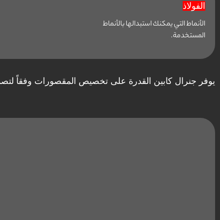
الفولاذ
الأنماط التي يمكنك استبدالها بالأنماط
المستخدمة.
يوفر جنرال كابين القدرة على تخصيص المقصورات وفقاً لتصمي
拉