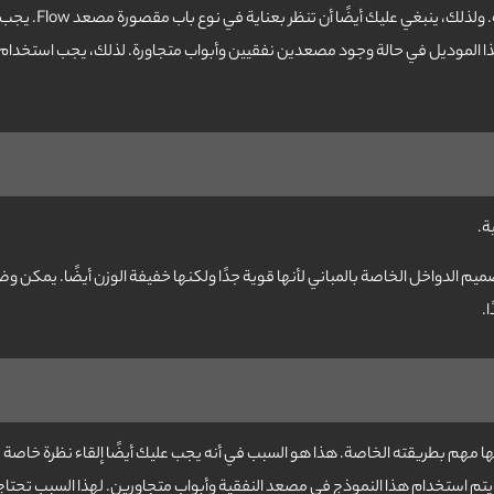
عندما تقرر شراء مقصورة المصعد، ي
مقصورة المصعد Flow. لا يمكن استخدام هذا الموديل في حالة وجود مصعدين نفقيين وأبواب متجاورة. لذلك، يجب
صميم الدواخل الخاصة بالمباني لأنها قوية جدًا ولكنها خفيفة الوزن أيضًا. يمكن
ا.
مة التي يجب مراعاتها حول مقصورة مصعد Flow هي أنه لن يتم استخدام هذا النموذج في مصعد النفقية وأبواب متجاورين. لهذ