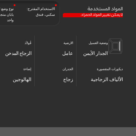
المواد المستخدمة
الاستخدام المقترح:
نوع وضع ا
لا يمكن تغيير المواد الحمراء.
سكني، فندق
بابان متج
واحد
وضعية الغسيل
الارضية
فُولاَذ
الجدار الأيمن
عامل
الزجاج المدخن
ديكورات المقصورة
الجدران
إضاءة
الألياف الزجاجية
زجاج
الهالوجين