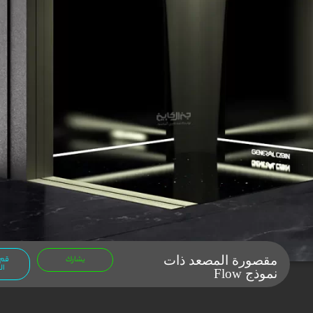
مقصورة المصعد ذات
يشارك
قم 
ال
نموذج Flow