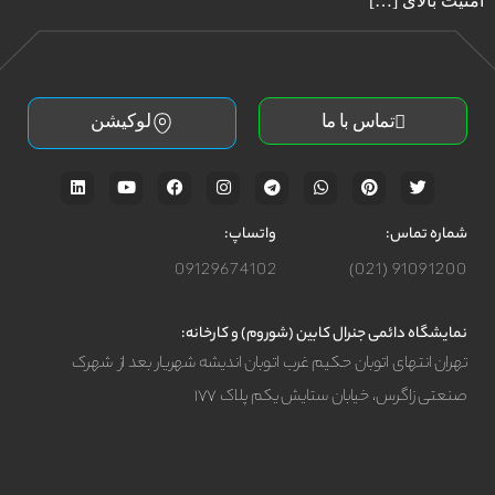
امنیت بالای […]
تماس با ما
لوکیشن
شماره تماس:
واتساپ:
09129674102
91091200 (021)
نمایشگاه دائمی جنرال کابین (شوروم) و کارخانه:
تهران انتهای اتوبان حکیم غرب اتوبان اندیشه شهریار بعد از شهرک
صنعتی زاگرس، خیابان ستایش یکم پلاک ۱۷۷